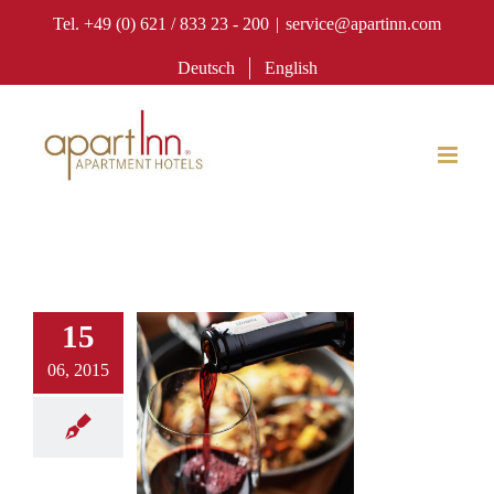
Zum
Tel. +49 (0) 621 / 833 23 - 200
|
service@apartinn.com
Inhalt
Deutsch
English
springen
15
06, 2015