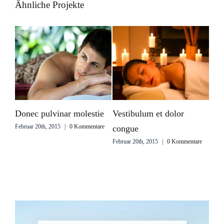
Ähnliche Projekte
Vestibulum et dolor
Donec pulvinar molestie
Vestibu
Februar 20th, 2015
|
0 Kommentare
congue
congue
Februar 20th, 2015
|
0 Kommentare
Februar 20t