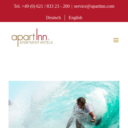
Zum
Tel. +49 (0) 621 / 833 23 - 200
|
service@apartinn.com
Inhalt
Deutsch
English
springen
View
Larger
Image